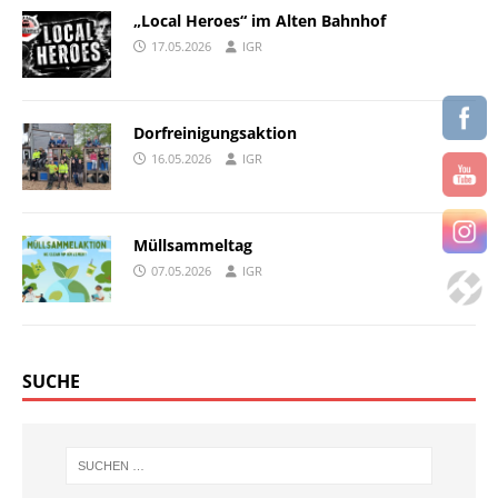
„Local Heroes“ im Alten Bahnhof
17.05.2026
IGR
Dorfreinigungsaktion
16.05.2026
IGR
Müllsammeltag
07.05.2026
IGR
SUCHE