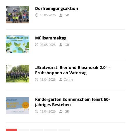
Dorfreinigungsaktion
16.05.2026
IGR
Müllsammeltag
07.05.2026
IGR
„Bratwurst, Bier und Blasmusik 2.0“ –
Frühshoppen an Vatertag
13.04.2026
Celine
Kindergarten Sonnenschein feiert 50-
jähriges Bestehen
13.04.2026
IGR