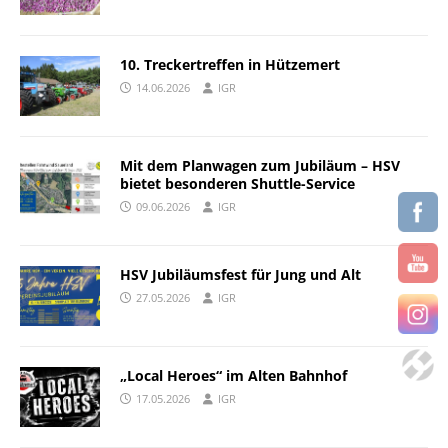
10. Treckertreffen in Hützemert
14.06.2026
IGR
Mit dem Planwagen zum Jubiläum – HSV
bietet besonderen Shuttle-Service
09.06.2026
IGR
HSV Jubiläumsfest für Jung und Alt
27.05.2026
IGR
„Local Heroes“ im Alten Bahnhof
17.05.2026
IGR