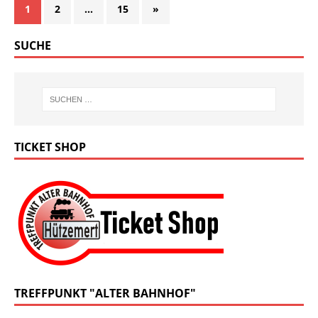
1
2
…
15
»
SUCHE
TICKET SHOP
TREFFPUNKT "ALTER BAHNHOF"