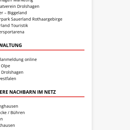
atverein Drolshagen
er – Biggeland
rpark Sauerland Rothaargebirge
land Touristik
ersportarena
WALTUNG
llanmeldung online
 Olpe
t Drolshagen
estfalen
ERE NACHBARN IM NETZ
inghausen
cke / Bühren
en
khausen