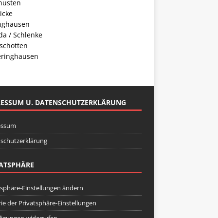
husten
icke
inghausen
da / Schlenke
schotten
ringhausen
RESSUM U. DATENSCHUTZERKLÄRUNG
essum
schutzerklärung
ATSPHÄRE
tsphäre-Einstellungen ändern
rie der Privatsphäre-Einstellungen
lligungen widerrufen