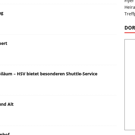
Flyer
Heira
ng
Treff
DOR
mert
läum – HSV bietet besonderen Shuttle-Service
und Alt
hnhof