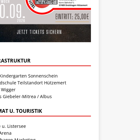
RASTRUKTUR
Kindergarten Sonnenschein
dschule Teilstandort Hützemert
 Wigger
s Giebeler-Mitrea / Albus
MAT U. TOURISTIK
 u. Listersee
 Arena
shagen Marketing