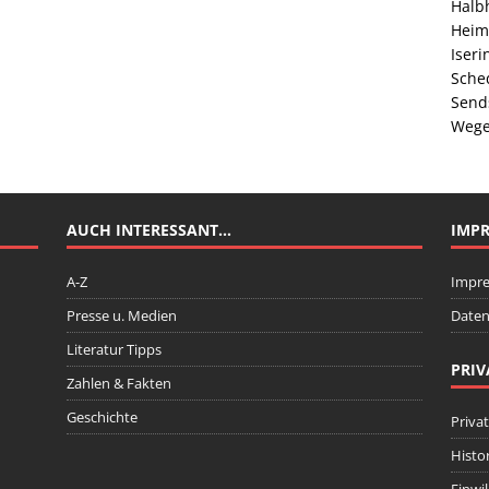
Halb
Heim
Iser
Sche
Send
Wege
AUCH INTERESSANT…
IMP
A-Z
Impr
Presse u. Medien
Daten
Literatur Tipps
PRIV
Zahlen & Fakten
Geschichte
Priva
Histo
Einwi