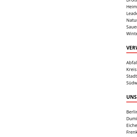
Heim
Lead
Natu
Sauer
Wint
VER
Abfa
Kreis
Stad
Südw
UNS
Berl
Dumi
Eich
Fren