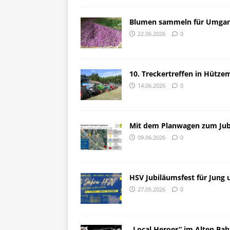
Blumen sammeln für Umga
22.06.2026
0
10. Treckertreffen in Hütze
14.06.2026
0
Mit dem Planwagen zum Jubi
09.06.2026
0
HSV Jubiläumsfest für Jung 
27.05.2026
0
„Local Heroes“ im Alten Ba