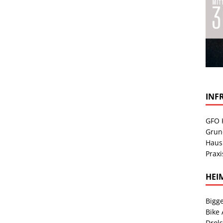
INF
GFO 
Grun
Haus
Praxi
HEI
Bigge
Bike
Drol