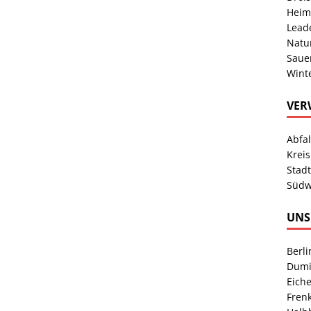
Heim
Lead
Natu
Sauer
Wint
VER
Abfa
Kreis
Stad
Südw
UNS
Berl
Dumi
Eich
Fren