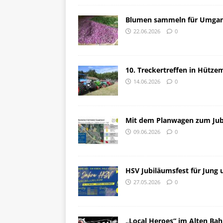
Blumen sammeln für Umga
22.06.2026
0
10. Treckertreffen in Hütze
14.06.2026
0
Mit dem Planwagen zum Jubi
09.06.2026
0
HSV Jubiläumsfest für Jung 
27.05.2026
0
„Local Heroes“ im Alten Ba