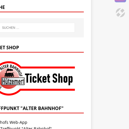
HE
KET SHOP
FFPUNKT "ALTER BAHNHOF"
hofs Web-App
 Treffpunkt "Alter Bahnhof"