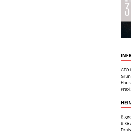
INF
GFO 
Grun
Haus
Praxi
HEI
Bigge
Bike
Drol