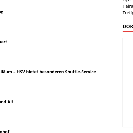
Heira
ng
Treff
DOR
mert
läum – HSV bietet besonderen Shuttle-Service
und Alt
hnhof