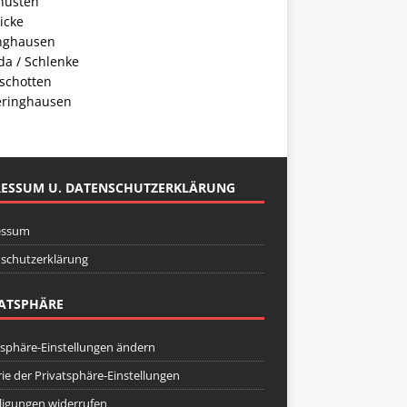
husten
icke
inghausen
da / Schlenke
schotten
ringhausen
RESSUM U. DATENSCHUTZERKLÄRUNG
essum
schutzerklärung
ATSPHÄRE
tsphäre-Einstellungen ändern
rie der Privatsphäre-Einstellungen
lligungen widerrufen