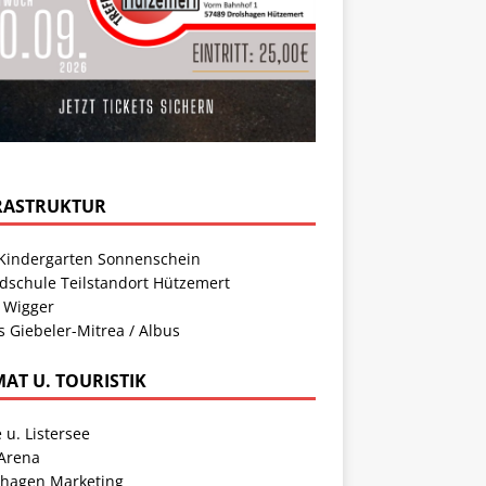
RASTRUKTUR
Kindergarten Sonnenschein
dschule Teilstandort Hützemert
 Wigger
s Giebeler-Mitrea / Albus
MAT U. TOURISTIK
 u. Listersee
 Arena
shagen Marketing