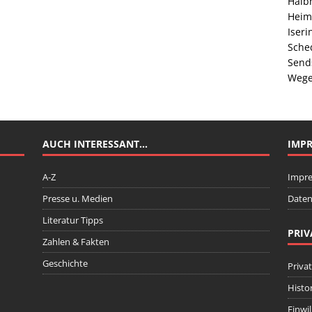
Halb
Heim
Iser
Sche
Send
Wege
AUCH INTERESSANT…
IMP
A-Z
Impr
Presse u. Medien
Daten
Literatur Tipps
PRIV
Zahlen & Fakten
Geschichte
Priva
Histo
Einwi