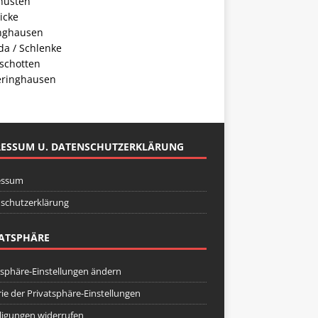
husten
icke
inghausen
da / Schlenke
schotten
ringhausen
RESSUM U. DATENSCHUTZERKLÄRUNG
essum
schutzerklärung
ATSPHÄRE
tsphäre-Einstellungen ändern
rie der Privatsphäre-Einstellungen
lligungen widerrufen