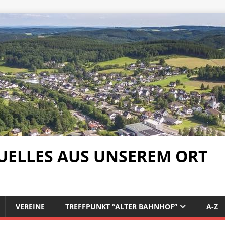
UELLES AUS UNSEREM ORT
VEREINE
TREFFPUNKT “ALTER BAHNHOF”
A-Z