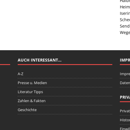
Halb
Heim
Iser
Sche
Send
Wege
AUCH INTERESSANT…
IMP
A-Z
Impr
Presse u. Medien
Daten
Literatur Tipps
PRIV
Zahlen & Fakten
Geschichte
Priva
Histo
Einwi