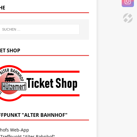
HE
KET SHOP
FFPUNKT "ALTER BAHNHOF"
hofs Web-App
 Treffpunkt "Alter Bahnhof"