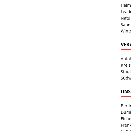
Heim
Lead
Natu
Sauer
Wint
VER
Abfa
Kreis
Stad
Südw
UNS
Berl
Dumi
Eich
Fren