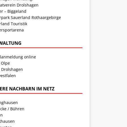
atverein Drolshagen
er – Biggeland
rpark Sauerland Rothaargebirge
land Touristik
ersportarena
WALTUNG
llanmeldung online
 Olpe
t Drolshagen
estfalen
ERE NACHBARN IM NETZ
inghausen
cke / Bühren
en
khausen