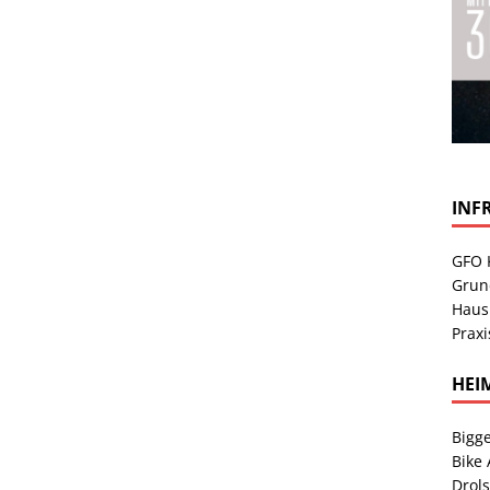
INF
GFO 
Grun
Haus
Praxi
HEI
Bigge
Bike
Drol