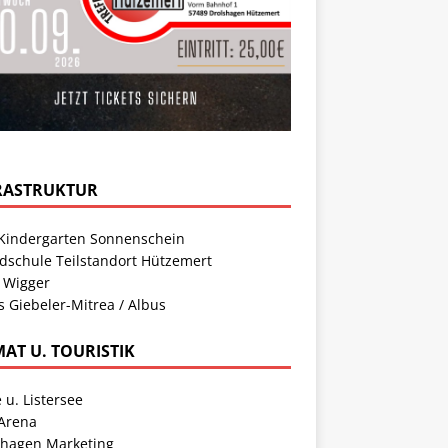
RASTRUKTUR
Kindergarten Sonnenschein
dschule Teilstandort Hützemert
 Wigger
s Giebeler-Mitrea / Albus
MAT U. TOURISTIK
 u. Listersee
 Arena
shagen Marketing