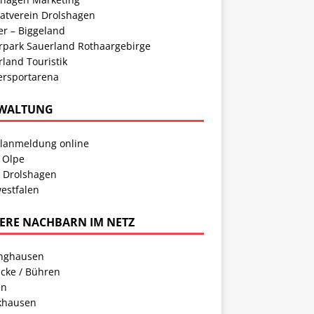
atverein Drolshagen
er – Biggeland
rpark Sauerland Rothaargebirge
land Touristik
ersportarena
WALTUNG
llanmeldung online
 Olpe
t Drolshagen
estfalen
ERE NACHBARN IM NETZ
inghausen
cke / Bühren
en
khausen