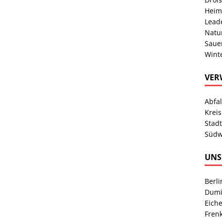
Heim
Lead
Natu
Sauer
Wint
VER
Abfa
Kreis
Stad
Südw
UNS
Berl
Dumi
Eich
Fren