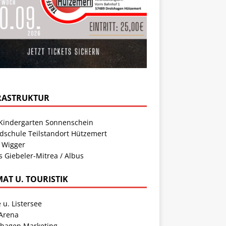
RASTRUKTUR
Kindergarten Sonnenschein
dschule Teilstandort Hützemert
 Wigger
s Giebeler-Mitrea / Albus
MAT U. TOURISTIK
 u. Listersee
 Arena
shagen Marketing