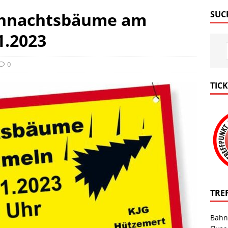
ihnachtsbäume am
SUC
1.2023
0
TIC
TRE
Bahn