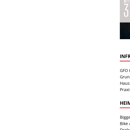
INF
GFO 
Grun
Haus
Praxi
HEI
Bigge
Bike
Drol