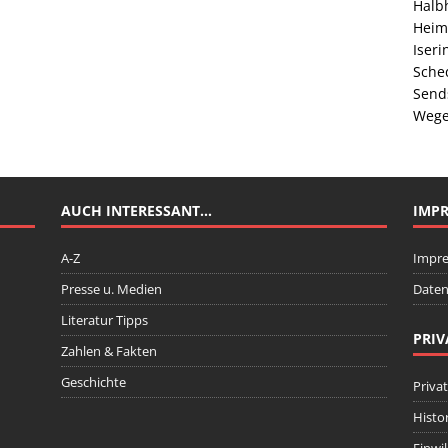
Halb
Heim
Iser
Sche
Send
Wege
AUCH INTERESSANT…
IMP
A-Z
Impr
Presse u. Medien
Daten
Literatur Tipps
PRIV
Zahlen & Fakten
Geschichte
Priva
Histo
Einwi