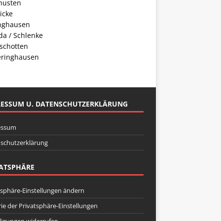
husten
icke
inghausen
da / Schlenke
schotten
ringhausen
RESSUM U. DATENSCHUTZERKLÄRUNG
essum
schutzerklärung
ATSPHÄRE
tsphäre-Einstellungen ändern
rie der Privatsphäre-Einstellungen
lligungen widerrufen