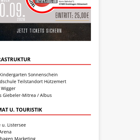
RASTRUKTUR
Kindergarten Sonnenschein
dschule Teilstandort Hützemert
 Wigger
s Giebeler-Mitrea / Albus
MAT U. TOURISTIK
 u. Listersee
 Arena
shagen Marketing