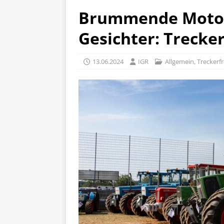
Brummende Motore
Gesichter: Trecke
13.06.2024
IGR
Allgemein
,
Treckerf