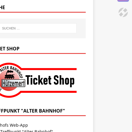
HE
KET SHOP
FFPUNKT "ALTER BAHNHOF"
hofs Web-App
 Treffpunkt "Alter Bahnhof"