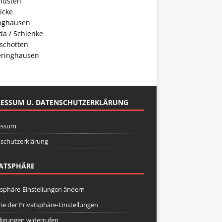
husten
icke
inghausen
da / Schlenke
schotten
ringhausen
RESSUM U. DATENSCHUTZERKLÄRUNG
essum
schutzerklärung
ATSPHÄRE
tsphäre-Einstellungen ändern
rie der Privatsphäre-Einstellungen
lligungen widerrufen