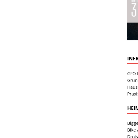
INF
GFO 
Grun
Haus
Praxi
HEI
Bigge
Bike
Drol