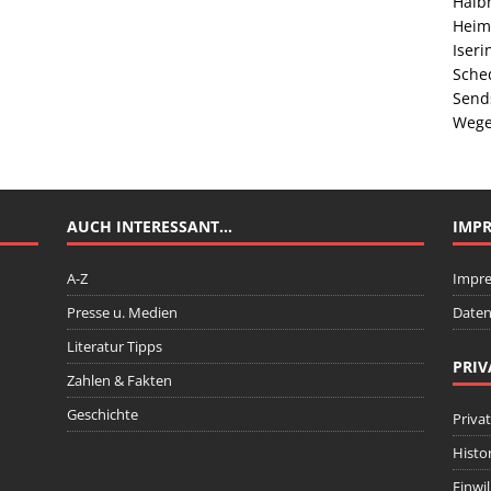
Halb
Heim
Iser
Sche
Send
Wege
AUCH INTERESSANT…
IMP
A-Z
Impr
Presse u. Medien
Daten
Literatur Tipps
PRIV
Zahlen & Fakten
Geschichte
Priva
Histo
Einwi