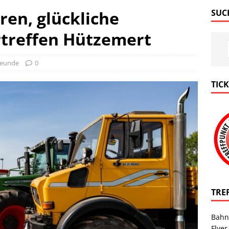
n, glückliche
SUC
rtreffen Hützemert
reunde
0
TIC
TRE
Bahn
Flyer