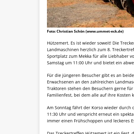
Foto: Christian Schön (www.ummet-eck.de)
Hützemert. Es ist wieder soweit! Die Treck
Landmaschinen herzlich zum 8. Treckertref
Sportplatz zum Mekka für alle Liebhaber 
Samstag um 11:00 Uhr und bietet ein abwe
Für die jüngeren Besucher gibt es an beid
Erwachsenen an den zahlreichen Landmasch
Traktoren stehen den Besuchern gerne für
Familienfest, bei dem alle auf ihre Kosten
Am Sonntag fährt der Korso wieder durch d
11:30 Uhr und verspricht erneut ein spekta
immer einen Frühschoppen und leckeres E
Das Treckertreffen Hützemert ist ein Fest, 