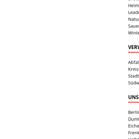
Heim
Lead
Natu
Sauer
Wint
VER
Abfa
Kreis
Stad
Südw
UNS
Berl
Dumi
Eich
Fren