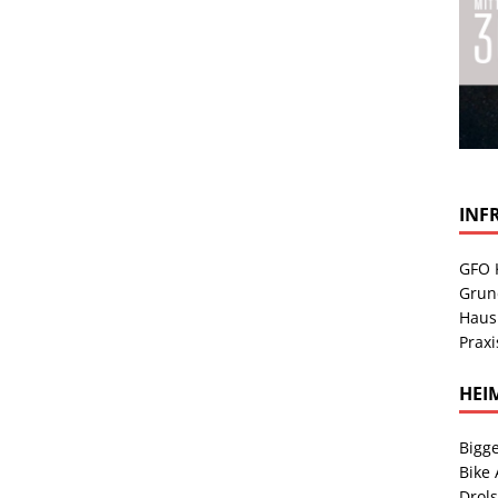
INF
GFO 
Grun
Haus
Praxi
HEI
Bigge
Bike
Drol