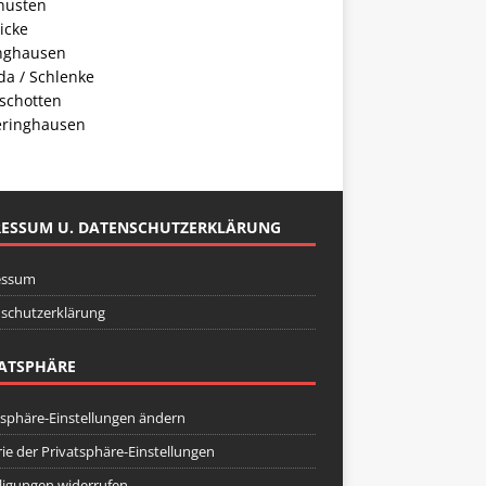
husten
icke
inghausen
da / Schlenke
schotten
ringhausen
RESSUM U. DATENSCHUTZERKLÄRUNG
essum
schutzerklärung
ATSPHÄRE
tsphäre-Einstellungen ändern
rie der Privatsphäre-Einstellungen
lligungen widerrufen