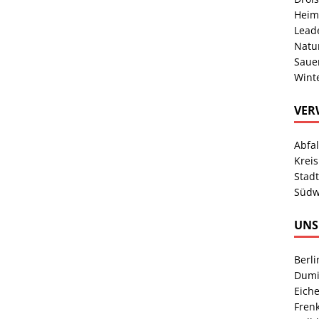
Heim
Lead
Natu
Sauer
Wint
VER
Abfa
Kreis
Stad
Südw
UNS
Berl
Dumi
Eich
Fren