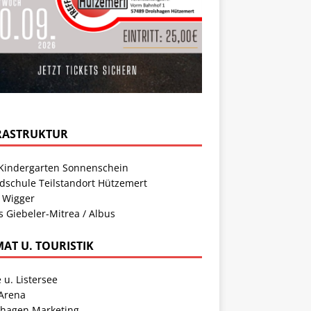
RASTRUKTUR
Kindergarten Sonnenschein
dschule Teilstandort Hützemert
 Wigger
s Giebeler-Mitrea / Albus
MAT U. TOURISTIK
 u. Listersee
 Arena
shagen Marketing