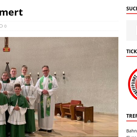
emert
SUC
0
TIC
TRE
Bahn