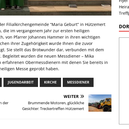
Flyer
Heira
Treff
er Filialkirchengemeinde “Maria Geburt” in Hützemert
DOR
 die im vergangenem Jahr zur ersten heiligen
, von Pfarrer Johannes Hammer in ihren wichtigen
chen ihrer Zugehörigkeit wurde Ihnen die zuvor
t. Sie stellt das Brotwunder dar, verbunden mit dem
!“. Begleitet wurden die neuen Messdiener – Mika
 erfahrenen Obermessdienern mit denen Sie bereits in
heiligen Messe geprobt haben.
JUGENDARBEIT
KIRCHE
MESSDIENER
WEITER
n der
Brummende Motoren, glückliche
Gesichter: Treckertreffen Hützemert