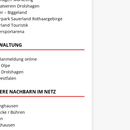
atverein Drolshagen
er – Biggeland
rpark Sauerland Rothaargebirge
land Touristik
ersportarena
WALTUNG
llanmeldung online
 Olpe
t Drolshagen
estfalen
ERE NACHBARN IM NETZ
inghausen
cke / Bühren
en
khausen