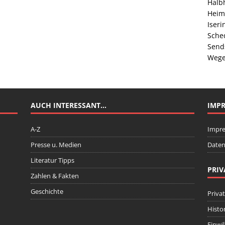
Halb
Heim
Iser
Sche
Send
Wege
AUCH INTERESSANT…
IMP
A-Z
Impr
Presse u. Medien
Daten
Literatur Tipps
PRIV
Zahlen & Fakten
Geschichte
Priva
Histo
Einwi