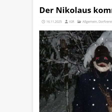
Der Nikolaus kom
16.11.2025
IGR
Allgemein
,
Dorfvere