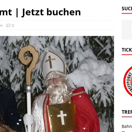
mt | Jetzt buchen
SUC
in
0
TIC
TRE
Bahn