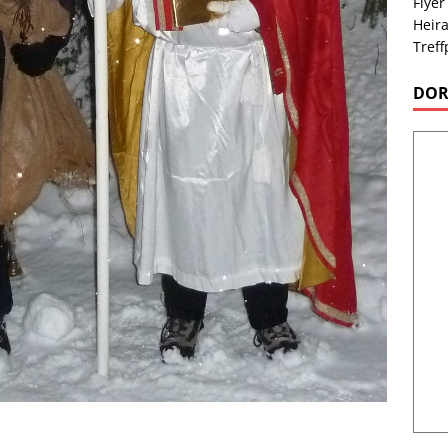
Flyer
Heira
Treff
DOR