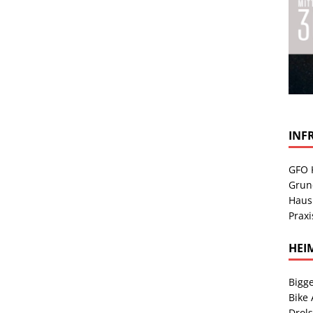
INF
GFO 
Grun
Haus
Praxi
HEI
Bigge
Bike
Drol