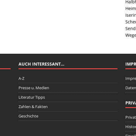
Halb
Heim
Iser
Sche
Send
Wege
AUCH INTERESSANT…
IMP
A-Z
Impr
Presse u. Medien
Daten
Literatur Tipps
PRIV
Zahlen & Fakten
Geschichte
Priva
Histo