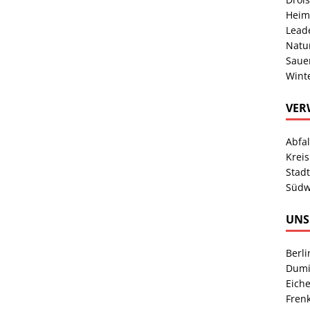
Heim
Lead
Natu
Sauer
Wint
VER
Abfa
Kreis
Stad
Südw
UNS
Berl
Dumi
Eich
Fren