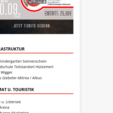
RASTRUKTUR
Kindergarten Sonnenschein
dschule Teilstandort Hützemert
 Wigger
s Giebeler-Mitrea / Albus
MAT U. TOURISTIK
 u. Listersee
 Arena
shagen Marketing