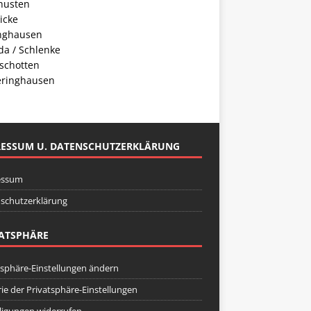
husten
icke
inghausen
da / Schlenke
schotten
ringhausen
RESSUM U. DATENSCHUTZERKLÄRUNG
essum
schutzerklärung
ATSPHÄRE
tsphäre-Einstellungen ändern
rie der Privatsphäre-Einstellungen