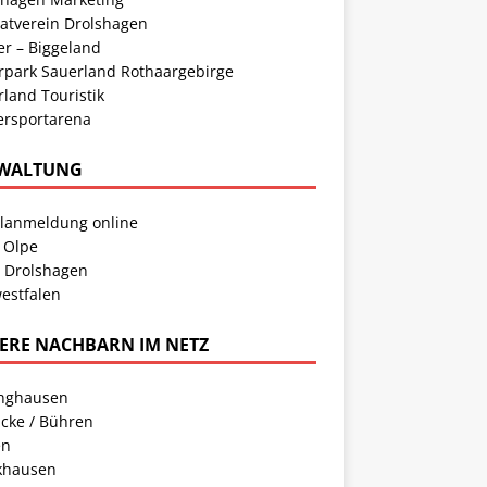
atverein Drolshagen
er – Biggeland
rpark Sauerland Rothaargebirge
land Touristik
ersportarena
WALTUNG
llanmeldung online
 Olpe
t Drolshagen
estfalen
ERE NACHBARN IM NETZ
inghausen
cke / Bühren
en
khausen