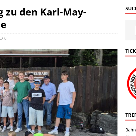
 zu den Karl-May-
SUC
pe
0
TIC
TRE
Bahn