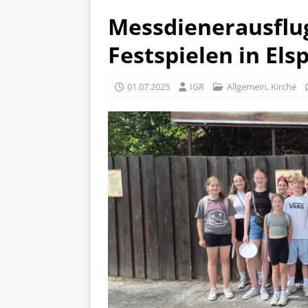
Messdienerausflug
Festspielen in Els
01.07.2025
IGR
Allgemein
,
Kirche