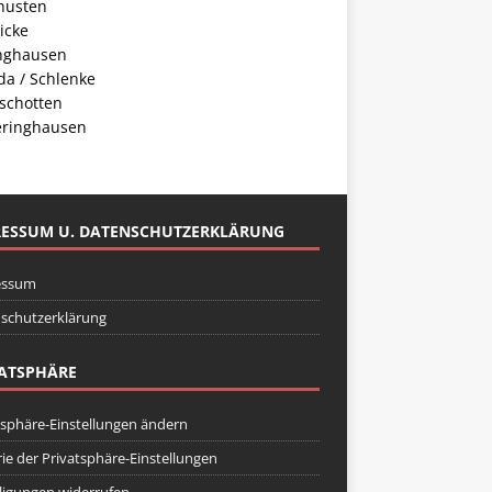
husten
icke
inghausen
da / Schlenke
schotten
ringhausen
RESSUM U. DATENSCHUTZERKLÄRUNG
essum
schutzerklärung
ATSPHÄRE
tsphäre-Einstellungen ändern
rie der Privatsphäre-Einstellungen
lligungen widerrufen