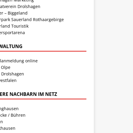
atverein Drolshagen
er – Biggeland
rpark Sauerland Rothaargebirge
land Touristik
ersportarena
WALTUNG
llanmeldung online
 Olpe
t Drolshagen
estfalen
ERE NACHBARN IM NETZ
inghausen
cke / Bühren
en
khausen