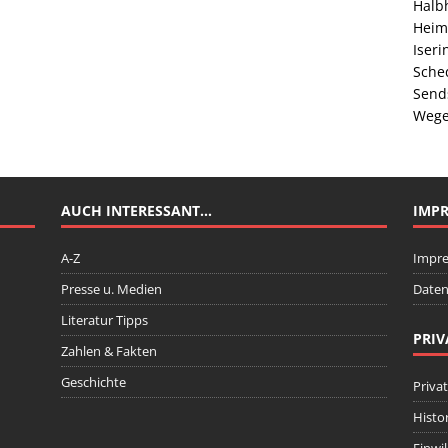
Halb
Heim
Iser
Sche
Send
Wege
AUCH INTERESSANT…
IMP
A-Z
Impr
Presse u. Medien
Daten
Literatur Tipps
PRIV
Zahlen & Fakten
Geschichte
Priva
Histo
Einwi