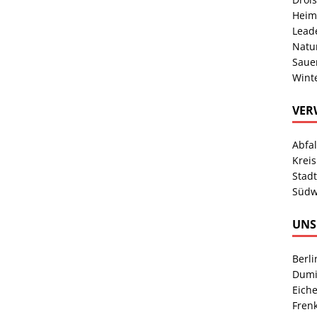
Heim
Lead
Natu
Sauer
Wint
VER
Abfa
Kreis
Stad
Südw
UNS
Berl
Dumi
Eich
Fren