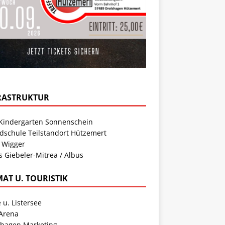
RASTRUKTUR
Kindergarten Sonnenschein
dschule Teilstandort Hützemert
 Wigger
s Giebeler-Mitrea / Albus
MAT U. TOURISTIK
 u. Listersee
 Arena
shagen Marketing