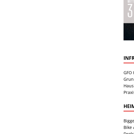
INF
GFO 
Grun
Haus
Praxi
HEI
Bigge
Bike
Drol